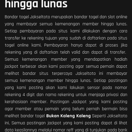
hingga lunas
Bandar togel Jakseltoto merupakan bandar togel dan slot online
yang membayar semua kemenangan member hingga lunas.
Setiap pembayaran pada situs kami dilakukan dengan cara
transfer ke rekening tujuan yang sudah di daftarkan pada situs
togel online kami, Pembayaran hanya dapat di proses jika
rekening yang di daftarkan telah valid dan dapat di transfer.
Semua kemenangan member yang mendapatkan hadiah
jackpot terbesar akan kami posting agar semua pemain dapat
melihat bandar situs terpercaya Jakseltoto ini membayar
semua kemenangan member hingga lunas. Setiap postingan
yang kami posting akan kami lakukan sensor pada nomor
rekening 4 digit dan nama rekening untuk menjaga privasi dan
kerahasiaan member. Postingan Jackpot yang kami posting
agar member atau pemain yang belum pernah bermain bisa
melihat bandar togel
Bukan Kaleng Kaleng
Seperti Jakseltoto
ini, Semua postingan jackpot yang kami posting dapat di lihat
data keasliannya melalui nomor reff yang di tunjukan pada bank