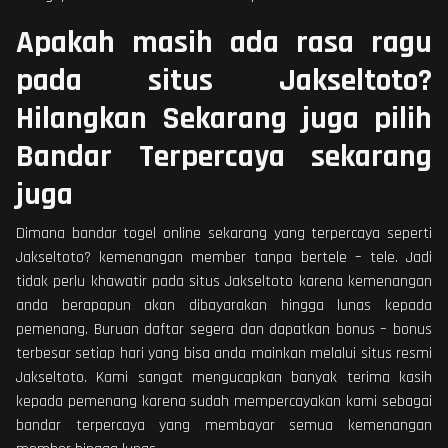
Apakah masih ada rasa ragu
pada situs Jakseltoto?
Hilangkan Sekarang juga pilih
Bandar Terpercaya sekarang
juga
Dimana bandar togel online sekarang yang terpercaya seperti
Jakseltoto? kemenangan member tanpa bertele – tele. Jadi
tidak perlu khawatir pada situs Jakseltoto karena kemenangan
anda berapapun akan dibayarakan hingga lunas kepada
pemenang. Buruan daftar segera dan dapatkan bonus – bonus
terbesar setiap hari yang bisa anda mainkan melalui situs resmi
Jakseltoto. Kami sangat mengucapkan banyak terima kasih
kepada pemenang karena sudah mempercayakan kami sebagai
bandar terpercaya yang membayar semua kemenangan