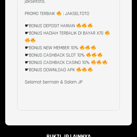
jakseltoto.
PROMO TERBAIK
: JAKSELTOTO
☛BONUS DEPOSIT HARIAN
☛BONUS HADIAH TERBALIK DI BAYAR X70
☛BONUS NEW MEMBER 10%
☛BONUS CASHBACK SLOT 10%
☛BONUS CASHBACK CASINO 10%
☛BONUS DOWNLOAD APK
Selamat bermain & Salam JP
BUKTI JP LAINNYA