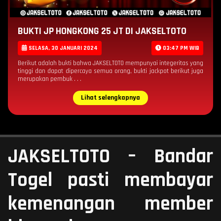
BUKTI JP HONGKONG 25 JT DI JAKSELTOTO
SELASA, 30 JANUARI 2024
03:47 PM WIB
Berikut adalah bukti bahwa JAKSELTOTO mempunyai integeritas yang
tinggi dan dapat dipercaya semua orang, bukti jackpot berikut juga
merupakan pembuk . . .
Lihat selengkapnya
JAKSELTOTO – Bandar
Togel pasti membayar
kemenangan member