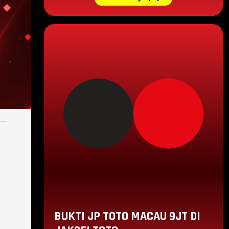
BUKTI JP TOTO MACAU 9JT DI