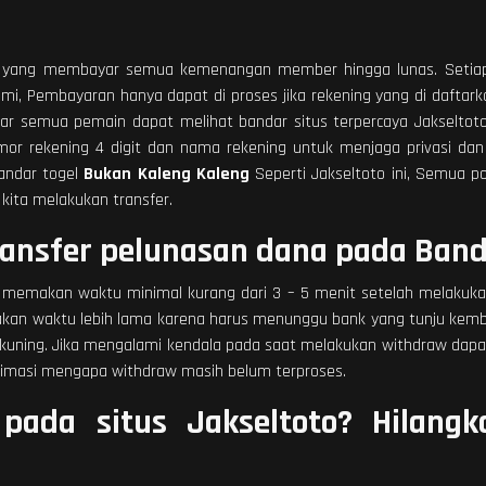
ne yang membayar semua kemenangan member hingga lunas. Setiap
 kami, Pembayaran hanya dapat di proses jika rekening yang di daft
gar semua pemain dapat melihat bandar situs terpercaya Jakselt
or rekening 4 digit dan nama rekening untuk menjaga privasi da
andar togel
Bukan Kaleng Kaleng
Seperti Jakseltoto ini, Semua po
kita melakukan transfer.
transfer pelunasan dana pada Band
 memakan waktu minimal kurang dari 3 – 5 menit setelah melakukan 
an waktu lebih lama karena harus menunggu bank yang tunju kembal
uning. Jika mengalami kendala pada saat melakukan withdraw dapat
rimasi mengapa withdraw masih belum terproses.
ada situs Jakseltoto? Hilangk