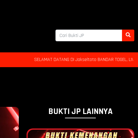
SELAMAT DATANG DI Jakseltoto BANDAR TOGEL, LIVE CASINO
BUKTI JP LAINNYA