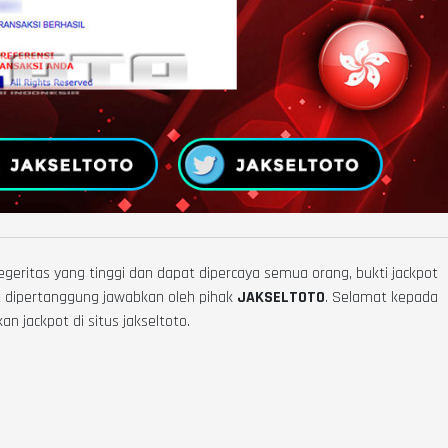
geritas yang tinggi dan dapat dipercaya semua orang, bukti jackpot
 dipertanggung jawabkan oleh pihak
JAKSELTOTO
. Selamat kepada
jackpot di situs jakseltoto.