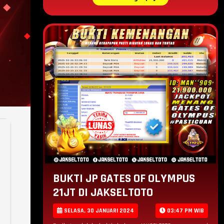
BUKTI JP GATES OF OLYMPUS
21JT DI JAKSELTOTO
SELASA, 30 JANUARI 2024
03:47 PM WIB