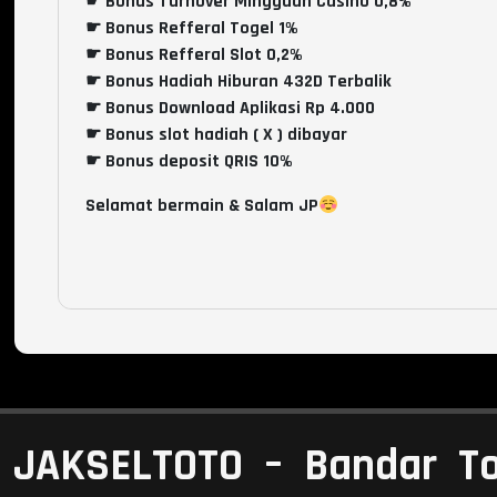
☛ Bonus Turnover Mingguan Casino 0,8%
☛ Bonus Refferal Togel 1%
☛ Bonus Refferal Slot 0,2%
☛ Bonus Hadiah Hiburan 432D Terbalik
☛ Bonus Download Aplikasi Rp 4.000
☛ Bonus slot hadiah ( X ) dibayar
☛ Bonus deposit QRIS 10%
Selamat bermain & Salam JP
JAKSELTOTO – Bandar T