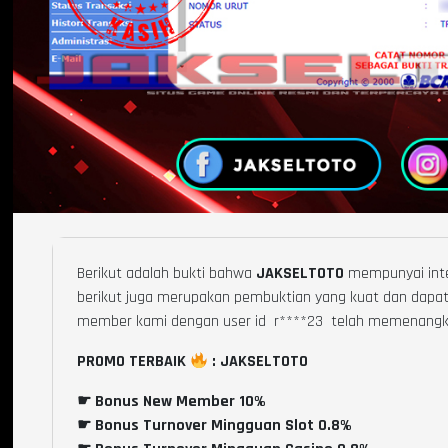
Berikut adalah bukti bahwa
JAKSELTOTO
mempunyai inte
berikut juga merupakan pembuktian yang kuat dan dapat
member kami dengan user id r****23 telah memenangkan 
PROMO TERBAIK
: JAKSELTOTO
☛ Bonus New Member 10%
☛ Bonus Turnover Mingguan Slot 0.8%