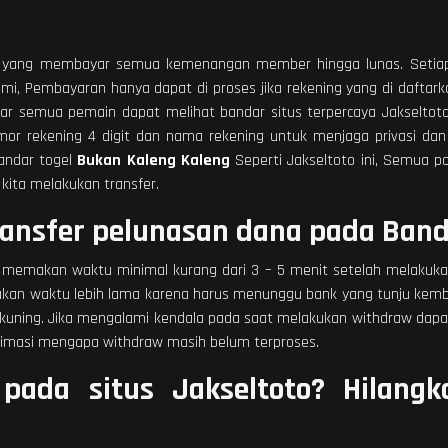
ne yang membayar semua kemenangan member hingga lunas. Setiap
 kami, Pembayaran hanya dapat di proses jika rekening yang di daft
gar semua pemain dapat melihat bandar situs terpercaya Jakselt
or rekening 4 digit dan nama rekening untuk menjaga privasi da
andar togel
Bukan Kaleng Kaleng
Seperti Jakseltoto ini, Semua po
kita melakukan transfer.
transfer pelunasan dana pada Band
 memakan waktu minimal kurang dari 3 – 5 menit setelah melakukan 
an waktu lebih lama karena harus menunggu bank yang tunju kembal
uning. Jika mengalami kendala pada saat melakukan withdraw dapat
rimasi mengapa withdraw masih belum terproses.
ada situs Jakseltoto? Hilangk