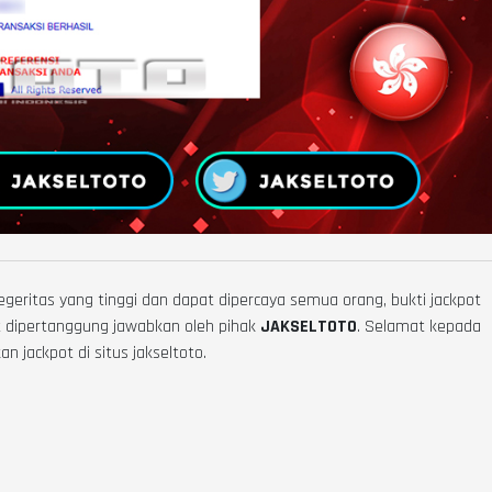
geritas yang tinggi dan dapat dipercaya semua orang, bukti jackpot
 dipertanggung jawabkan oleh pihak
JAKSELTOTO
. Selamat kepada
jackpot di situs jakseltoto.