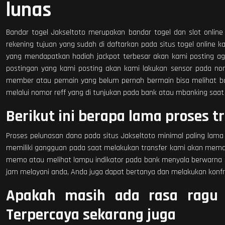
lunas
Bandar togel Jakseltoto merupakan bandar togel dan slot onli
rekening tujuan yang sudah di daftarkan pada situs togel online
yang mendapatkan hadiah jackpot terbesar akan kami posting a
postingan yang kami posting akan kami lakukan sensor pada nom
member atau pemain yang belum pernah bermain bisa melihat b
melalui nomor reff yang di tunjukan pada bank atau mbanking saat 
Berikut ini berapa lama proses 
Proses pelunasan dana pada situs Jakseltoto minimal paling lama
memiliki gangguan pada saat melakukan transfer kami akan memak
memo atau melihat lampu indikator pada bank menyala berwarna k
jam melayani anda, Anda juga dapat bertanya dan melakukan konf
Apakah masih ada rasa ragu p
Terpercaya sekarang juga