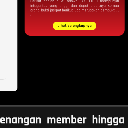
Berikut adalah bukti bahwa JAKSELTOTO mempunyai
integeritas yang tinggi dan dapat dipercaya semua
orang, bukti jackpot berikut juga merupakan pembukti . .
.
Lihat selengkapnya
menangan member hingga