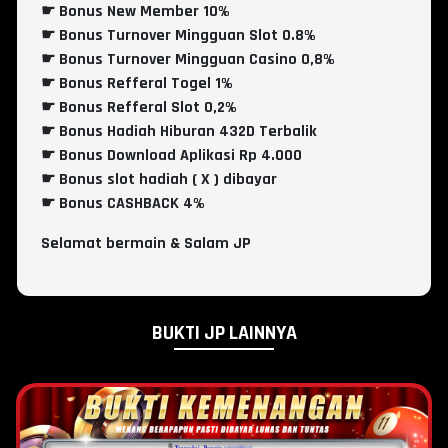
☛ Bonus New Member 10%
☛ Bonus Turnover Mingguan Slot 0.8%
☛ Bonus Turnover Mingguan Casino 0,8%
☛ Bonus Refferal Togel 1%
☛ Bonus Refferal Slot 0,2%
☛ Bonus Hadiah Hiburan 432D Terbalik
☛ Bonus Download Aplikasi Rp 4.000
☛ Bonus slot hadiah ( X ) dibayar
☛ Bonus CASHBACK 4%
Selamat bermain & Salam JP
BUKTI JP LAINNYA