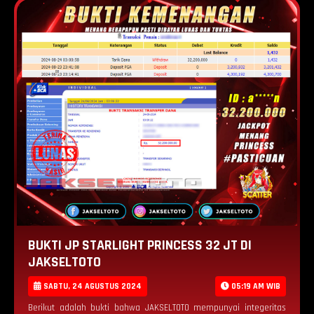
BUKTI JP STARLIGHT PRINCESS 32 JT DI
JAKSELTOTO
SABTU, 24 AGUSTUS 2024
05:19 AM WIB
Berikut adalah bukti bahwa JAKSELTOTO mempunyai integeritas