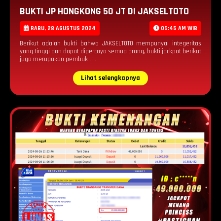
BUKTI JP HONGKONG 50 JT DI JAKSELTOTO
RABU, 28 AGUSTUS 2024
05:45 AM WIB
Berikut adalah bukti bahwa JAKSELTOTO mempunyai integeritas
yang tinggi dan dapat dipercaya semua orang, bukti jackpot berikut
juga merupakan pembuk . . .
Lihat selengkapnya