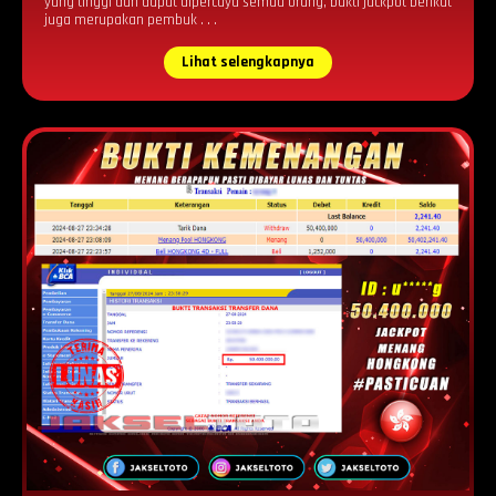
yang tinggi dan dapat dipercaya semua orang, bukti jackpot berikut
juga merupakan pembuk . . .
Lihat selengkapnya