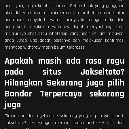
bank yang tunju kembali normal. Setiap bank yang gangguan
akan di beritahukan melalui memo atau melihat lampu indikator
pada bank menyala berwarna kuning. Jika mengalami kendala
pada saat melakukan withdraw dapat menghubungi kami
melalui live chat atau whatsapp yang hadir 24 jam melayani
anda, Anda juga dapat bertanya dan melakukan konfrimasi
mengapa withdraw masih belum terproses.
Apakah masih ada rasa ragu
pada situs Jakseltoto?
Hilangkan Sekarang juga pilih
Bandar Terpercaya sekarang
juga
Dimana bandar togel online sekarang yang terpercaya seperti
Jakseltoto? kemenangan member tanpa bertele – tele. Jadi