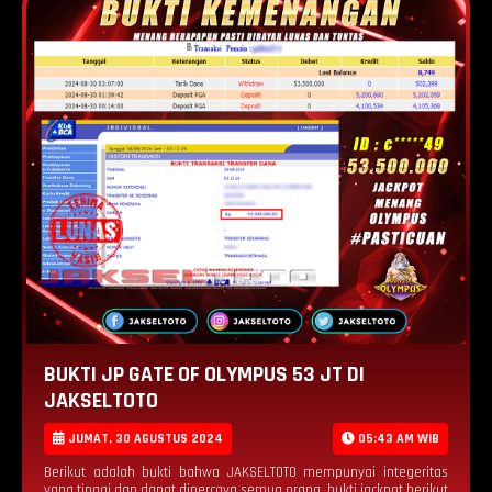
BUKTI JP GATE OF OLYMPUS 53 JT DI
JAKSELTOTO
JUMAT, 30 AGUSTUS 2024
05:43 AM WIB
Berikut adalah bukti bahwa JAKSELTOTO mempunyai integeritas
yang tinggi dan dapat dipercaya semua orang, bukti jackpot berikut