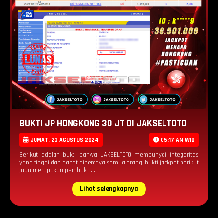
BUKTI JP HONGKONG 30 JT DI JAKSELTOTO
JUMAT, 23 AGUSTUS 2024
05:17 AM WIB
Berikut adalah bukti bahwa JAKSELTOTO mempunyai integeritas
yang tinggi dan dapat dipercaya semua orang, bukti jackpot berikut
juga merupakan pembuk . . .
Lihat selengkapnya