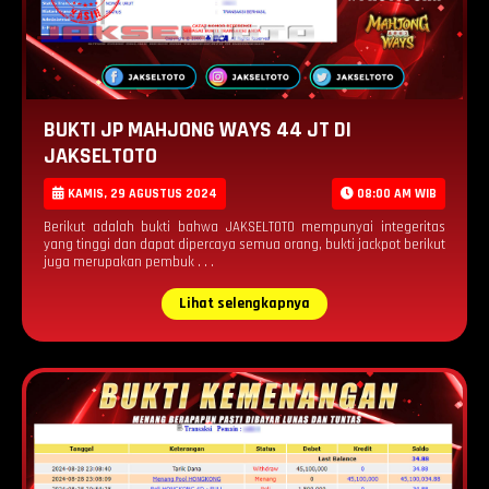
BUKTI JP MAHJONG WAYS 44 JT DI
JAKSELTOTO
KAMIS, 29 AGUSTUS 2024
08:00 AM WIB
Berikut adalah bukti bahwa JAKSELTOTO mempunyai integeritas
yang tinggi dan dapat dipercaya semua orang, bukti jackpot berikut
juga merupakan pembuk . . .
Lihat selengkapnya