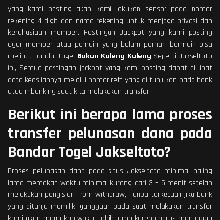
yang kami posting akan kami lakukan sensor pada nomor
rekening 4 digit dan nama rekening untuk menjaga privasi dan
kerahasiaan member. Postingan Jackpot yang kami posting
agar member atau pemain yang belum pernah bermain bisa
melihat bandar togel
Bukan Kaleng Kaleng
Seperti Jakseltoto
ini, Semua postingan jackpot yang kami posting dapat di lihat
data keasliannya melalui nomor reff yang di tunjukan pada bank
atau mbanking saat kita melakukan transfer.
Berikut ini berapa lama proses
transfer pelunasan dana pada
Bandar Togel Jakseltoto?
Proses pelunasan dana pada situs Jakseltoto minimal paling
lama memakan waktu minimal kurang dari 3 – 5 menit setelah
melakukan pengisian from withdraw, Tanpa terkecuali jika bank
yang ditunju memiliki gangguan pada saat melakukan transfer
kami akan memakan waktu lebih lama karena harus menunggu