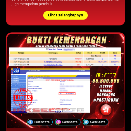
juga merupakan pembuk . . .
Lihat selengkapnya