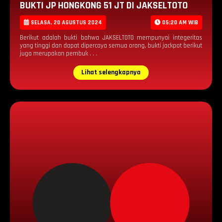
BUKTI JP HONGKONG 51 JT DI JAKSELTOTO
SELASA, 20 AGUSTUS 2024
05:20 AM WIB
Berikut adalah bukti bahwa JAKSELTOTO mempunyai integeritas
yang tinggi dan dapat dipercaya semua orang, bukti jackpot berikut
juga merupakan pembuk . . .
Lihat selengkapnya